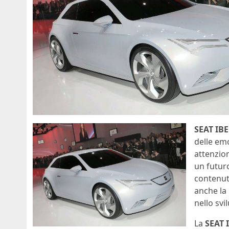
SEAT IBE
delle em
attenzio
un futuro
contenuti
anche la
nello svi
La
SEAT 