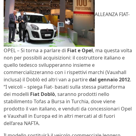
ALLEANZA FIAT-
OPEL – Si torna a parlare di
Fiat e Opel
, ma questa volta
non per possibili acquisizioni: il costruttore italiano e
quello tedesco svilupperanno insieme e
commercializzeranno con i rispettivi marchi (Vauxhall
inclusa) il Doblò ed altri van a partire
dal gennaio 2012
.
“I veicoli – spiega Fiat- basati sulla stessa piattaforma
dei modelli
Fiat Doblò
, saranno prodotti nello
stabilimento Tofas a Bursa in Turchia, dove viene
prodotto il van italiano, e venduti da concessionari Opel
e Vauxhall in Europa ed in altri mercati al di fuori
dell’area NAFTA.
Il modello sostituirà il veicolo commerciale leggero