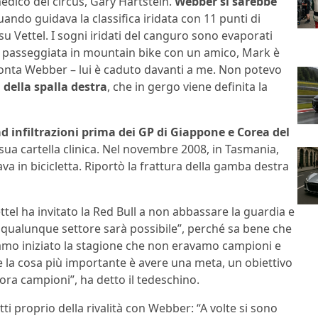
medico del circus, Gary Hartstein.
Webber si sarebbe
uando guidava la classifica iridata con 11 punti di
u Vettel. I sogni iridati del canguro sono evaporati
na passeggiata in mountain bike con un amico, Mark è
cconta Webber – lui è caduto davanti a me. Non potevo
 della spalla destra
, che in gergo viene definita la
 ad infiltrazioni prima dei GP di Giappone e Corea del
a sua cartella clinica. Nel novembre 2008, in Tasmania,
a in bicicletta. Riportò la frattura della gamba destra
tel ha invitato la Red Bull a non abbassare la guardia e
 qualunque settore sarà possibile”, perché sa bene che
amo iniziato la stagione che non eravamo campioni e
 la cosa più importante è avere una meta, un obiettivo
ora campioni”, ha detto il tedeschino.
ti proprio della rivalità con Webber: “A volte si sono