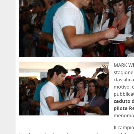
MARK WEB
stagione
classific
motivo, c
pubblica
caduto d
pilota R
menoma
Il campio