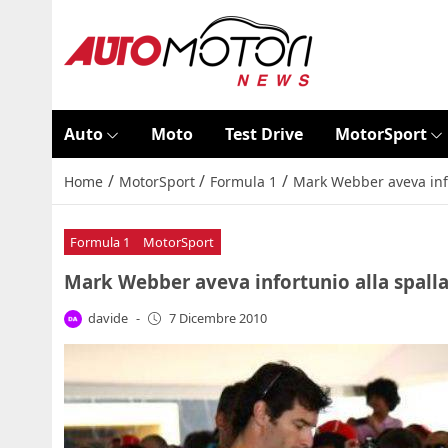
Auto
Moto
Test Drive
MotorSport
/
/
/
Home
MotorSport
Formula 1
Mark Webber aveva infor
Formula 1
MotorSport
Mark Webber aveva infortunio alla spalla: 
davide
-
7 Dicembre 2010