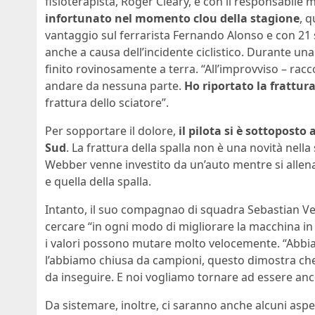
fisioterapista, Roger Cleary, e con il responsabile 
infortunato nel momento clou della stagione
, q
vantaggio sul ferrarista Fernando Alonso e con 21 s
anche a causa dell’incidente ciclistico. Durante u
finito rovinosamente a terra. “All’improvviso – ra
andare da nessuna parte.
Ho riportato la frattura
frattura dello sciatore”.
Per sopportare il dolore,
il pilota si è sottoposto
Sud
. La frattura della spalla non è una novità nell
Webber venne investito da un’auto mentre si allenav
e quella della spalla.
Intanto, il suo compagnao di squadra Sebastian Vet
cercare “in ogni modo di migliorare la macchina in
i valori possono mutare molto velocemente. “Abbi
l’abbiamo chiusa da campioni, questo dimostra che
da inseguire. E noi vogliamo tornare ad essere anc
Da sistemare, inoltre, ci saranno anche alcuni aspet