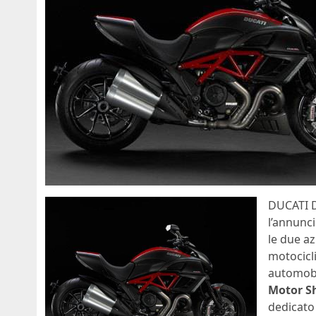
DUCATI 
l’annunci
le due az
motocicli
automobi
Motor S
dedicato 