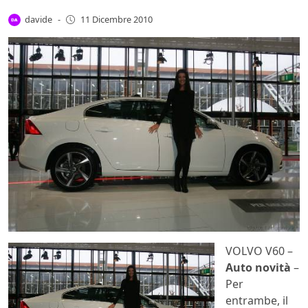
davide
-
11 Dicembre 2010
VOLVO V60 –
Auto novità
–
Per
entrambe, il