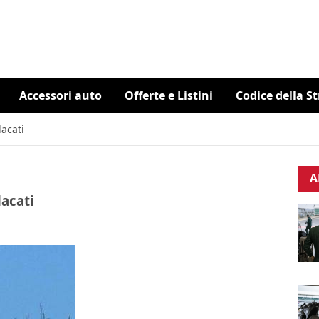
Accessori auto
Offerte e Listini
Codice della S
dacati
A
dacati