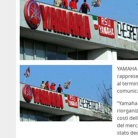
YAMAHA I
rapprese
al termin
comunica
“Yamaha 
riorganiz
costi de
del merc
stato dec