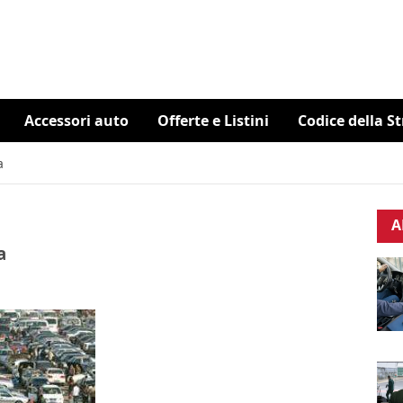
Accessori auto
Offerte e Listini
Codice della S
a
A
a