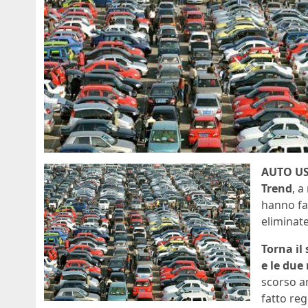
AUTO U
Trend
, a
hanno fat
eliminate
Torna il
e le due
scorso a
fatto reg