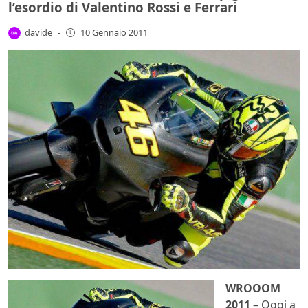
l’esordio di Valentino Rossi e Ferrari
davide
-
10 Gennaio 2011
WROOOM
2011
– Oggi a