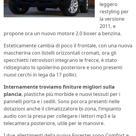
leggero
restyling per
la versione
2011, e
propone ora un nuovo motore 2.0 boxer a benzina.
Esteticamente cambia di poco il frontale, con una nuova
mascherina con listelli orizzontali cromati, ora gli
specchietti retrovisori integrano le frecce, è stato
ridisegnato lo spoilerino posteriore e sono presenti
nuovi cerchi in lega da 17 pollici.
Internamente troviamo finiture migliori sulla
plancia
, plastiche più morbide e nuovi tessuti per i
pannelli porta e i sedili. Sono poi ora presenti nelle
dotazioni anche il climatizzatore bi-zona, l’impianto
audio con la presa per collegare i lettori mp3 e la
telecamera posteriore, utile per le manovre.
I due allestimenti della nuova Forester sono Comfort e