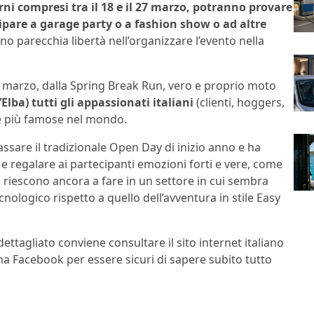
orni compresi tra il 18 e il 27 marzo, potranno provare
ipare a garage party o a fashion show o ad altre
o parecchia libertà nell’organizzare l’evento nella
7 marzo, dalla Spring Break Run, vero e proprio moto
’Elba) tutti gli appassionati italiani
(clienti, hoggers,
ne più famose nel mondo.
sare il tradizionale Open Day di inizio anno e ha
e e regalare ai partecipanti emozioni forti e vere, come
 riescono ancora a fare in un settore in cui sembra
nologico rispetto a quello dell’avventura in stile Easy
ttagliato conviene consultare il sito internet italiano
na Facebook per essere sicuri di sapere subito tutto