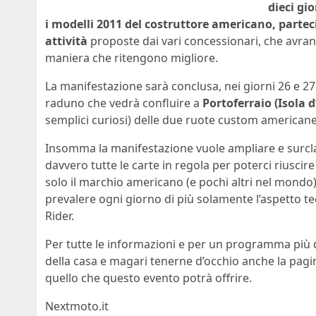
dieci gi
i modelli 2011 del costruttore americano, partec
attività
proposte dai vari concessionari, che avrann
maniera che ritengono migliore.
La manifestazione sarà conclusa, nei giorni 26 e 2
raduno che vedrà confluire a
Portoferraio (Isola d
semplici curiosi) delle due ruote custom america
Insomma la manifestazione vuole ampliare e surclas
davvero tutte le carte in regola per poterci riuscir
solo il marchio americano (e pochi altri nel mondo)
prevalere ogni giorno di più solamente l’aspetto tec
Rider.
Per tutte le informazioni e per un programma più de
della casa e magari tenerne d’occhio anche la pagi
quello che questo evento potrà offrire.
Nextmoto.it