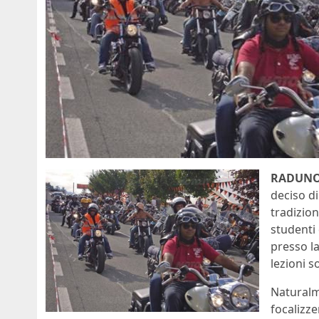
RADUNO 
deciso d
tradizion
studenti
presso la
lezioni 
Naturalme
focalizze