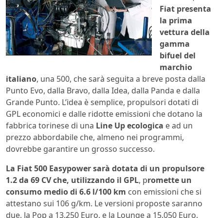
Fiat presenta
la prima
vettura della
gamma
bifuel del
marchio
italiano
, una 500, che sarà seguita a breve posta dalla
Punto Evo, dalla Bravo, dalla Idea, dalla Panda e dalla
Grande Punto. L’idea è semplice, propulsori dotati di
GPL economici e dalle ridotte emissioni che dotano la
fabbrica torinese di una
Line Up ecologica
e ad un
prezzo abbordabile che, almeno nei programmi,
dovrebbe garantire un grosso successo.
La Fiat 500 Easypower sarà dotata di un propulsore
1.2 da 69 CV che, utilizzando il GPL
, p
romette un
consumo medio di 6.6 l/100 km
con emissioni che si
attestano sui 106 g/km. Le versioni proposte saranno
due, la Pop a 13.250 Euro, e la Lounge a 15.050 Euro.