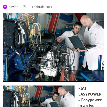
davide
-
10 Febbraio 2011
FIAT
EASYPOWER
– Easypower
in arrivo
, la