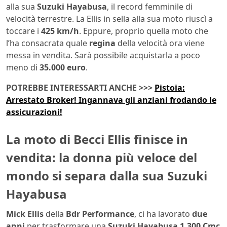
alla sua
Suzuki Hayabusa
, il record femminile di
velocità terrestre. La Ellis in sella alla sua moto riuscì a
toccare i
425 km/h
. Eppure, proprio quella moto che
l’ha consacrata quale
regina
della velocità ora viene
messa in vendita. Sarà possibile acquistarla a poco
meno di
35.000 euro
.
POTREBBE INTERESSARTI ANCHE >>>
Pistoia:
Arrestato Broker! Ingannava gli anziani frodando le
assicurazioni!
La moto di Becci Ellis finisce in
vendita: la donna più veloce del
mondo si separa dalla sua Suzuki
Hayabusa
Mick Ellis
della
Bdr Performance
, ci ha lavorato
due
anni
per trasformare una
Suzuki Hayabusa 1.300 Cmc