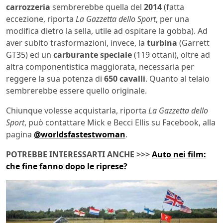
carrozzeria
sembrerebbe quella del
2014
(fatta
eccezione, riporta
La Gazzetta dello Sport
, per una
modifica dietro la sella, utile ad ospitare la gobba). Ad
aver subito trasformazioni, invece, la
turbina
(Garrett
GT35) ed un
carburante speciale
(119 ottani), oltre ad
altra componentistica maggiorata, necessaria per
reggere la sua potenza di
650 cavalli
. Quanto al telaio
sembrerebbe essere quello originale.
Chiunque volesse acquistarla, riporta
La Gazzetta dello
Sport
, può contattare Mick e Becci Ellis su Facebook, alla
pagina
@worldsfastestwoman
.
POTREBBE INTERESSARTI ANCHE >>>
Auto nei film:
che fine fanno dopo le riprese?