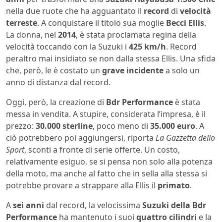
nella due ruote che ha agguantato il
record
di
velocità
terreste
. A conquistare il titolo sua moglie
Becci
Ellis
.
La donna, nel
2014
, è stata proclamata regina della
velocità toccando con la Suzuki i
425 km/h
. Record
peraltro mai insidiato se non dalla stessa Ellis. Una sfida
che, però, le è costato un
grave
incidente
a solo un
anno di distanza dal record.
Oggi, però, la creazione di
Bdr Performance
è stata
messa in vendita. A stupire, considerata l’impresa, è il
prezzo:
30.000 sterline
, poco meno di
35.000 euro
. A
ciò potrebbero poi aggiungersi, riporta
La Gazzetta dello
Sport
, sconti a fronte di serie offerte. Un costo,
relativamente esiguo, se si pensa non solo alla potenza
della moto, ma anche al fatto che in sella alla stessa si
potrebbe provare a strappare alla Ellis il
primato
.
A
sei anni
dal record, la velocissima
Suzuki della Bdr
Performance
ha mantenuto i suoi
quattro cilindri
e la