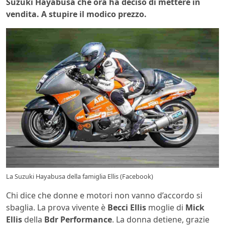
Suzuki Hayabusa che ora ha deciso di mettere in
vendita. A stupire il modico prezzo.
La Suzuki Hayabusa della famiglia Ellis (Facebook)
Chi dice che donne e motori non vanno d’accordo si
sbaglia. La prova vivente è
Becci Ellis
moglie di
Mick
Ellis
della
Bdr Performance
. La donna detiene, grazie