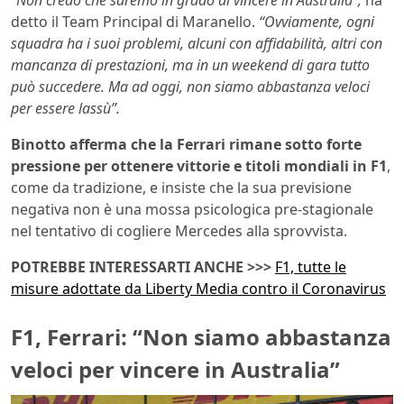
“Non credo che saremo in grado di vincere in Australia”,
ha
detto il Team Principal di Maranello.
“Ovviamente, ogni
squadra ha i suoi problemi, alcuni con affidabilità, altri con
mancanza di prestazioni, ma in un weekend di gara tutto
può succedere. Ma ad oggi, non siamo abbastanza veloci
per essere lassù”.
Binotto afferma che la Ferrari rimane sotto forte
pressione per ottenere vittorie e titoli mondiali in F1
,
come da tradizione, e insiste che la sua previsione
negativa non è una mossa psicologica pre-stagionale
nel tentativo di cogliere Mercedes alla sprovvista.
POTREBBE INTERESSARTI ANCHE >>>
F1, tutte le
misure adottate da Liberty Media contro il Coronavirus
F1, Ferrari: “Non siamo abbastanza
veloci per vincere in Australia”