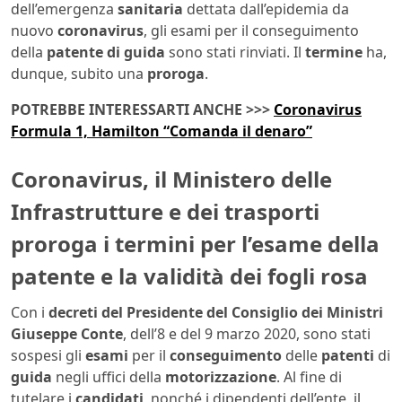
dell’emergenza
sanitaria
dettata dall’epidemia da
nuovo
coronavirus
, gli esami per il conseguimento
della
patente di guida
sono stati rinviati. Il
termine
ha,
dunque, subito una
proroga
.
POTREBBE INTERESSARTI ANCHE >>>
Coronavirus
Formula 1, Hamilton “Comanda il denaro”
Coronavirus, il Ministero delle
Infrastrutture e dei trasporti
proroga i termini per l’esame della
patente e la validità dei fogli rosa
Con i
decreti del Presidente del Consiglio dei Ministri
Giuseppe Conte
, dell’8 e del 9 marzo 2020, sono stati
sospesi gli
esami
per il
conseguimento
delle
patenti
di
guida
negli uffici della
motorizzazione
. Al fine di
tutelare i
candidati
, nonché i dipendenti dell’ente, il