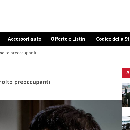
Accessori auto
Offerte e Listini
Codice della S
molto preoccupanti
A
molto preoccupanti