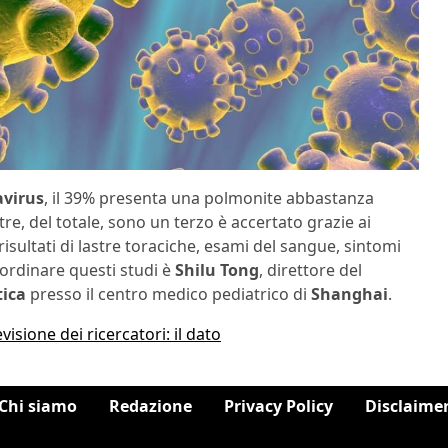
avirus
, il 39% presenta una polmonite abbastanza
tre, del totale, sono un terzo è accertato grazie ai
risultati di lastre toraciche, esami del sangue, sintomi
coordinare questi studi è
Shilu Tong
, direttore del
tica
presso il centro medico pediatrico di
Shanghai
.
visione dei ricercatori: il dato
Chi siamo
Redazione
Privacy Policy
Disclaime