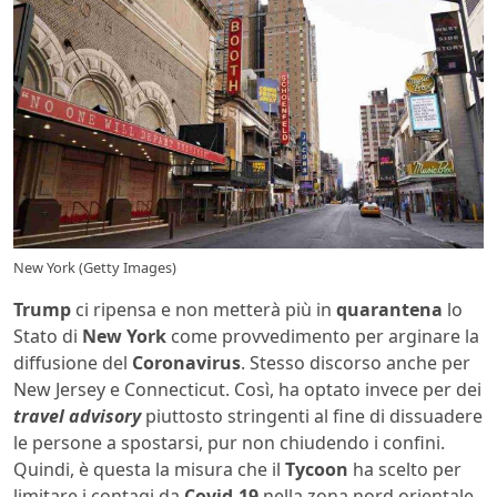
New York (Getty Images)
Trump
ci ripensa e non metterà più in
quarantena
lo
Stato di
New York
come provvedimento per arginare la
diffusione del
Coronavirus
. Stesso discorso anche per
New Jersey e Connecticut. Così, ha optato invece per dei
travel advisory
piuttosto stringenti al fine di dissuadere
le persone a spostarsi, pur non chiudendo i confini.
Quindi, è questa la misura che il
Tycoon
ha scelto per
limitare i contagi da
Covid-19
nella zona nord orientale