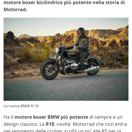
motore boxer bicilindrico più potente nella storia di
Motorrad.
La nuova BMW R 18
Ha il
motore boxer BMW più potente
di sempre e un
design classico. La
R18
, novità Motorrad che così entra
nel segmento delle cruiser, si rifà un po’ alle R5 per la