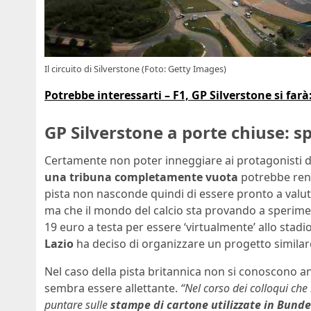
Il circuito di Silverstone (Foto: Getty Images)
Potrebbe interessarti – F1, GP Silverstone si far
GP Silverstone a porte chiuse: sp
Certamente non poter inneggiare ai protagonisti d
una tribuna completamente vuota
potrebbe rende
pista non nasconde quindi di essere pronto a valuta
ma che il mondo del calcio sta provando a sperimen
19 euro a testa per essere ‘virtualmente’ allo stadio
Lazio
ha deciso di organizzare un progetto similar
Nel caso della pista britannica non si conoscono an
sembra essere allettante.
“Nel corso dei colloqui ch
puntare sulle
stampe di cartone utilizzate in Bunde