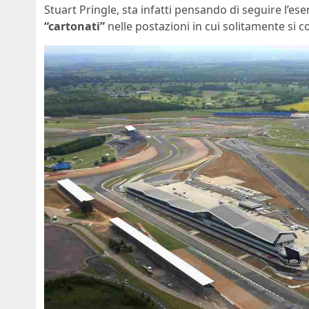
Stuart Pringle, sta infatti pensando di seguire l’e
“cartonati”
nelle postazioni in cui solitamente si c