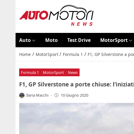
Auto
Moto
Test Drive
MotorSport
/
/
/
Home
MotorSport
Formula 1
F1, GP Silverstone a por
Formula 1
MotorSport
News
F1, GP Silverstone a porte chiuse: l’iniziat
Ilaria Macchi
-
10 Giugno 2020