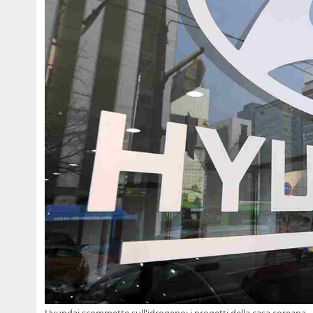
Hyundai scommette sull'idrogeno: i progetti della casa coreana