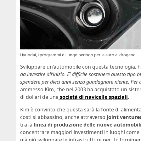
Hyundai, i programmi di lungo periodo per le auto a idrogeno
Sviluppare un’automobile con questa tecnologia, ha 
da investire all’inizio. E’ difficile sostenere questo ti
spendere per dieci anni senza guadagnare niente. Per
ammesso Kim, che nel 2003 ha acquistato un sistema
di dollari da una
società di navicelle spaziali
.
Kim è convinto che questa sarà la fonte di alimentaz
costi si abbassino, anche attraverso
joint ventures
tra la
linea di produzione delle nuove automobili
concentrare maggiori investimenti in luoghi come
già più sviluppate le infrastrutture per il rifornime