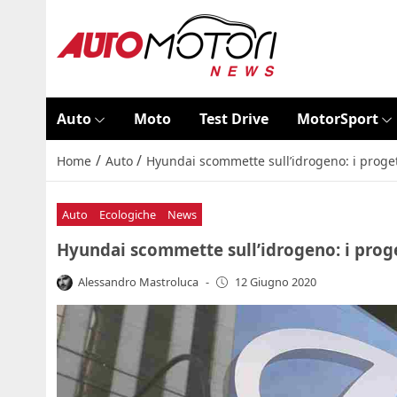
Auto
Moto
Test Drive
MotorSport
/
/
Home
Auto
Hyundai scommette sull’idrogeno: i proget
Auto
Ecologiche
News
Hyundai scommette sull’idrogeno: i proge
Alessandro Mastroluca
-
12 Giugno 2020