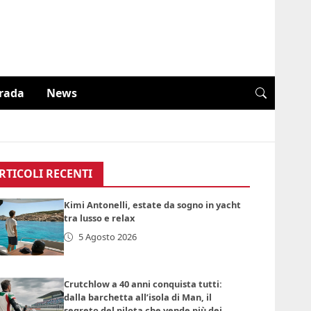
trada
News
RTICOLI RECENTI
Kimi Antonelli, estate da sogno in yacht
tra lusso e relax
5 Agosto 2026
Crutchlow a 40 anni conquista tutti:
dalla barchetta all’isola di Man, il
segreto del pilota che vende più dei