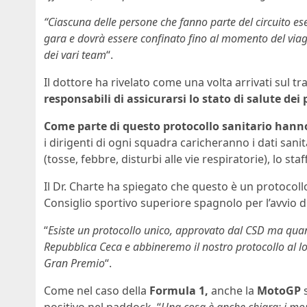
“Ciascuna delle persone che fanno parte del circuito ese
gara e dovrà essere confinato fino al momento del viag
dei vari team
“.
Il dottore ha rivelato come una volta arrivati sul tr
responsabili di assicurarsi lo stato di salute dei 
Come parte di questo protocollo sanitario hanno 
i dirigenti di ogni squadra caricheranno i dati sani
(tosse, febbre, disturbi alle vie respiratorie), lo sta
Il Dr. Charte ha spiegato che questo è un protocollo 
Consiglio sportivo superiore spagnolo per l’avvio d
“
Esiste un protocollo unico, approvato dal CSD ma qua
Repubblica Ceca e abbineremo il nostro protocollo al lo
Gran Premio
“.
Come nel caso della
Formula 1,
anche la
MotoGP
s
positivo nel paddock. “
Una cosa è anche chiara: i mon