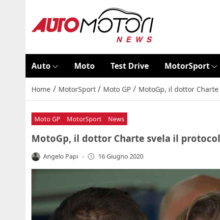
Auto
Moto
Test Drive
MotorSport
/
/
/
Home
MotorSport
Moto GP
MotoGp, il dottor Charte 
Moto GP
MotorSport
News
MotoGp, il dottor Charte svela il protocol
Angelo Papi
-
16 Giugno 2020