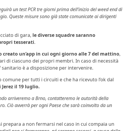
guirà un test PCR tre giorni prima dell’inizio del weed end di
gio. Queste misure sono già state comunicate ai dirigenti
acciato di gara,
le diverse squadre saranno
propri tesserati
.
creato un’app in cui ogni giorno alle 7 del mattino
,
tari di ciascuno dei propri membri. In caso di necessità
ff sanitario è a disposizione per intervenire.
comune per tutti i circuiti e che ha ricevuto l’ok dal
i
Jerez il 19 luglio.
ndo arriveremo a Brno, contatteremo le autorità della
ro. Ciò avverrà per ogni Paese che sarà coinvolto da un
i prepara a non fermarsi nel caso in cui compaia un
diali non si fermeranno, né saranno sospesi, a causa della