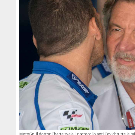
MotoGp, il dottor Charte svela il protocollo anti Covid: tutte le m