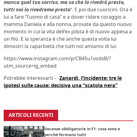
manca quel tuo sorriso
,
ma so che lo rivedrò presto,
tutti noi lo rivedremo presto
“. E poi due cuoricini. Ora è
lui a fare “l’uomo di casa” e a dover ridare coraggio a
mamma Daniela e alla nonna, provate da questo nuovo
momento in cui la vita dell’ex pilota è di nuovo appesa a
un filo. E la speranza è che anche questa volta lui
dimostri la caparbietà che tutti noi amiamo di lui.
https://www.instagram.com/p/CB4Su1vodxB/?
utm_source=ig_embed
Potrebbe interessarti –
Zanardi, l’incidente: tre le
ipotesi sulle cause: decisiva una “scatola nera”
ARTICOLI RECENTI
Vacanze obbligatorie in F1: cosa sono e
perché fermano tutti