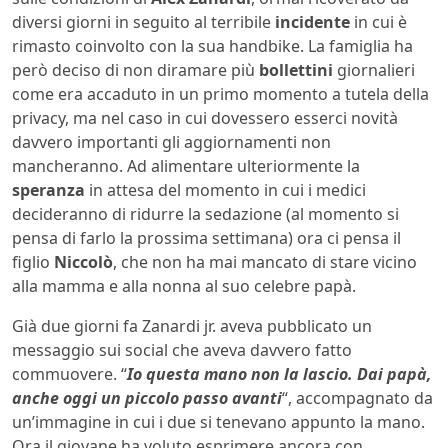
diversi giorni in seguito al terribile
incidente
in cui è
rimasto coinvolto con la sua handbike. La famiglia ha
però deciso di non diramare più
bollettini
giornalieri
come era accaduto in un primo momento a tutela della
privacy, ma nel caso in cui dovessero esserci novità
davvero importanti gli aggiornamenti non
mancheranno. Ad alimentare ulteriormente la
speranza
in attesa del momento in cui i medici
decideranno di ridurre la sedazione (al momento si
pensa di farlo la prossima settimana) ora ci pensa il
figlio
Niccolò
, che non ha mai mancato di stare vicino
alla mamma e alla nonna al suo celebre papà.
Già due giorni fa Zanardi jr. aveva pubblicato un
messaggio sui social che aveva davvero fatto
commuovere. “
Io questa mano non la lascio. Dai papà,
anche oggi un piccolo passo avanti
“, accompagnato da
un’immagine in cui i due si tenevano appunto la mano.
Ora il giovane ha voluto esprimere ancora con