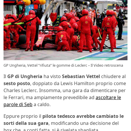
GP Ungheria, Vettel “rifiuta” le gomme di Leclerc – Il Video retroscena
Il
GP di Ungheria
ha visto
Sebastian Vettel
chiudere al
sesto posto
, doppiato da Lewis Hamilton proprio come
Charles Leclerc. Insomma, una gara da dimenticare per
le Ferrari, ma ampiamente prevedibile ad
ascoltare le
parole di Seb
a caldo.
Eppure proprio il
pilota tedesco avrebbe cambiato le
sorti della sua gara
, modificando una decisione del
box che, a conti fatta, si è rivelata sbagliata.