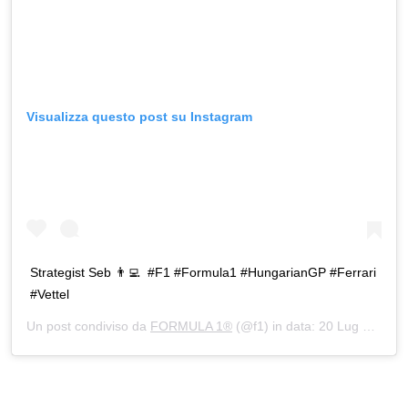
Visualizza questo post su Instagram
Strategist Seb 👨‍💻⁣ ⁣ #F1 #Formula1 #HungarianGP #Ferrari
#Vettel
Un post condiviso da
FORMULA 1®
(@f1) in data:
20 Lug 2020 alle ore 3:43 PDT