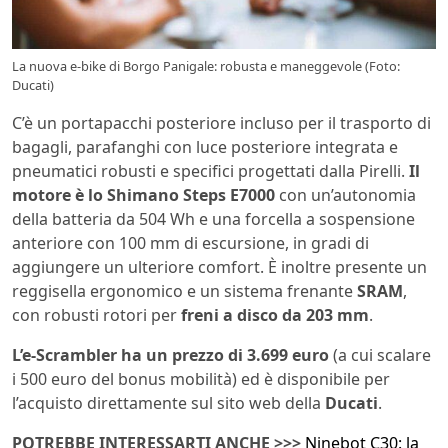
La nuova e-bike di Borgo Panigale: robusta e maneggevole (Foto:
Ducati)
C’è un portapacchi posteriore incluso per il trasporto di
bagagli, parafanghi con luce posteriore integrata e
pneumatici robusti e specifici progettati dalla Pirelli.
Il
motore è lo Shimano Steps E7000
con un’autonomia
della batteria da 504 Wh e una forcella a sospensione
anteriore con 100 mm di escursione, in gradi di
aggiungere un ulteriore comfort. È inoltre presente un
reggisella ergonomico e un sistema frenante
SRAM
,
con robusti rotori per
freni a disco da 203 mm
.
L’e-Scrambler ha un prezzo di 3.699 euro
(a cui scalare
i 500 euro del bonus mobilità) ed è disponibile per
l’acquisto direttamente sul sito web della
Ducati
.
POTREBBE INTERESSARTI ANCHE >>>
Ninebot C30: la