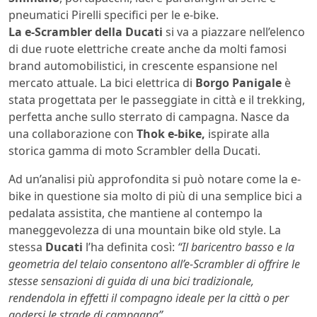
pneumatici Pirelli specifici per le e-bike.
La e-Scrambler della Ducati
si va a piazzare nell’elenco
di due ruote elettriche create anche da molti famosi
brand automobilistici, in crescente espansione nel
mercato attuale. La bici elettrica di
Borgo Panigale
è
stata progettata per le passeggiate in città e il trekking,
perfetta anche sullo sterrato di campagna. Nasce da
una collaborazione con
Thok e-bike,
ispirate alla
storica gamma di moto Scrambler della Ducati.
Ad un’analisi più approfondita si può notare come la e-
bike in questione sia molto di più di una semplice bici a
pedalata assistita, che mantiene al contempo la
maneggevolezza di una mountain bike old style. La
stessa
Ducati
l’ha definita così:
“Il baricentro basso e la
geometria del telaio consentono all’e-Scrambler di offrire le
stesse sensazioni di guida di una bici tradizionale,
rendendola in effetti il ​​compagno ideale per la città o per
godersi le strade di campagna”.