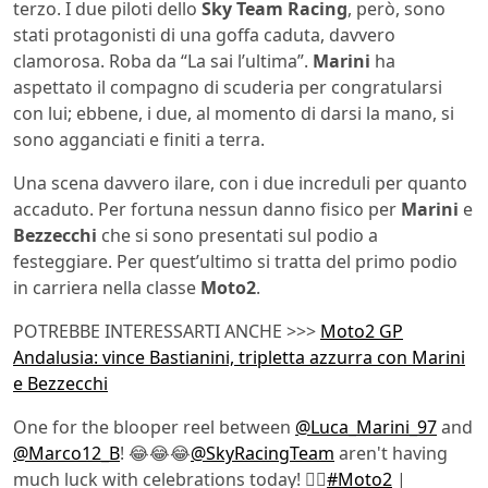
terzo. I due piloti dello
Sky Team Racing
, però, sono
stati protagonisti di una goffa caduta, davvero
clamorosa. Roba da “La sai l’ultima”.
Marini
ha
aspettato il compagno di scuderia per congratularsi
con lui; ebbene, i due, al momento di darsi la mano, si
sono agganciati e finiti a terra.
Una scena davvero ilare, con i due increduli per quanto
accaduto. Per fortuna nessun danno fisico per
Marini
e
Bezzecchi
che si sono presentati sul podio a
festeggiare. Per quest’ultimo si tratta del primo podio
in carriera nella classe
Moto2
.
POTREBBE INTERESSARTI ANCHE >>>
Moto2 GP
Andalusia: vince Bastianini, tripletta azzurra con Marini
e Bezzecchi
One for the blooper reel between
@Luca_Marini_97
and
@Marco12_B
! 😂😂😂
@SkyRacingTeam
aren't having
much luck with celebrations today! 🤦‍♂️
#Moto2
|