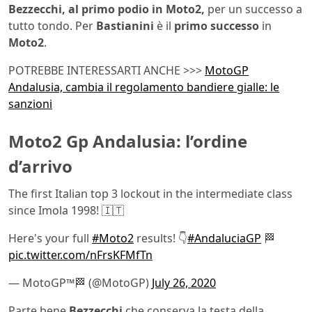
Bezzecchi, al primo podio in Moto2,
per un successo a
tutto tondo. Per
Bastianini
è il
primo successo
in
Moto2
.
POTREBBE INTERESSARTI ANCHE >>>
MotoGP
Andalusia, cambia il regolamento bandiere gialle: le
sanzioni
Moto2 Gp Andalusia: l’ordine
d’arrivo
The first Italian top 3 lockout in the intermediate class
since Imola 1998! 🇮🇹
Here's your full
#Moto2
results! 👇
#AndaluciaGP
🏁
pic.twitter.com/nFrsKFMfTn
— MotoGP™🏁 (@MotoGP)
July 26, 2020
Parte bene
Bezzecchi
che conserva la testa della