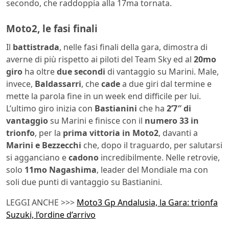
secondo, che raddoppia alla 17ma tornata.
Moto2, le fasi finali
Il
battistrada
, nelle fasi finali della gara, dimostra di
averne di più rispetto ai piloti del Team Sky ed al
20mo
giro
ha oltre
due secondi
di vantaggio su Marini. Male,
invece,
Baldassarri
, che
cade
a due giri dal termine e
mette la parola fine in un week end difficile per lui.
L’ultimo giro inizia con
Bastianini
che ha
2’7″ di
vantaggio
su Marini e finisce con il
numero 33 in
trionfo
, per la
prima vittoria in Moto2
, davanti a
Marini e Bezzecchi
che, dopo il traguardo, per salutarsi
si agganciano e
cadono
incredibilmente. Nelle retrovie,
solo
11mo Nagashima
, leader del Mondiale ma con
soli due punti di vantaggio su Bastianini.
LEGGI ANCHE >>>
Moto3 Gp Andalusia, la Gara: trionfa
Suzuki, l’ordine d’arrivo