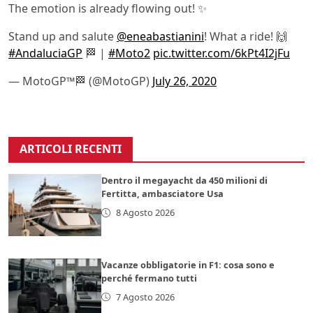
The emotion is already flowing out! ✨
Stand up and salute
@eneabastianini
! What a ride! 🙌
#AndaluciaGP
🏁 |
#Moto2
pic.twitter.com/6kPt4I2jFu
— MotoGP™🏁 (@MotoGP)
July 26, 2020
ARTICOLI RECENTI
Dentro il megayacht da 450 milioni di
Fertitta, ambasciatore Usa
8 Agosto 2026
Vacanze obbligatorie in F1: cosa sono e
perché fermano tutti
7 Agosto 2026