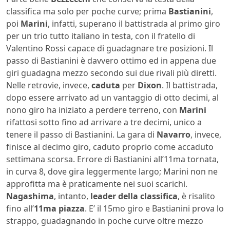
classifica ma solo per poche curve; prima
Bastianini
,
poi
Marini
, infatti, superano il battistrada al primo giro
per un trio tutto italiano in testa, con il fratello di
Valentino Rossi capace di guadagnare tre posizioni. Il
passo di Bastianini è davvero ottimo ed in appena due
giri guadagna mezzo secondo sui due rivali più diretti.
Nelle retrovie, invece,
caduta
per
Dixon
. Il battistrada,
dopo essere arrivato ad un vantaggio di otto decimi, al
nono giro ha iniziato a perdere terreno, con
Marini
rifattosi sotto fino ad arrivare a tre decimi, unico a
tenere il passo di Bastianini. La gara di
Navarro
, invece,
finisce al decimo giro, caduto proprio come accaduto
settimana scorsa. Errore di Bastianini all’11ma tornata,
in curva 8, dove gira leggermente largo; Marini non ne
approfitta ma è praticamente nei suoi scarichi.
Nagashima
, intanto,
leader della classifica
, è risalito
fino all’
11ma piazza
. E’ il 15mo giro e Bastianini prova lo
strappo, guadagnando in poche curve oltre mezzo