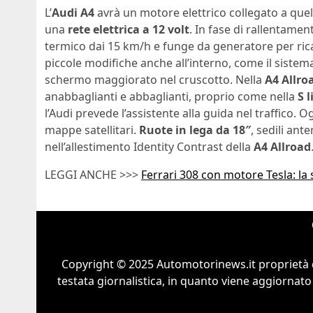
L’
Audi A4
avrà un motore elettrico collegato a que
una
rete elettrica a 12 volt
. In fase di rallentame
termico dai 15 km/h e funge da generatore per ricar
piccole modifiche anche all’interno, come il siste
schermo maggiorato nel cruscotto. Nella
A4 Allro
anabbaglianti e abbaglianti, proprio come nella
S l
l’Audi prevede l’assistente alla guida nel traffico. 
mappe satellitari.
Ruote in lega da 18″
, sedili ante
nell’allestimento Identity Contrast della
A4 Allroad
LEGGI ANCHE >>>
Ferrari 308 con motore Tesla: la 
Copyright © 2025 Automotorinews.it proprietà 
testata giornalistica, in quanto viene aggiornato