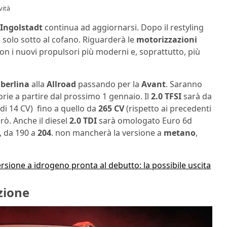
vità
 Ingolstadt
continua ad aggiornarsi. Dopo il restyling
 solo sotto al cofano. Riguarderà le
motorizzazioni
 con i nuovi propulsori più moderni e, soprattutto, più
a
berlina
alla
Allroad
passando per la
Avant
. Saranno
orie a partire dal prossimo 1 gennaio. Il
2.0 TFSI
sarà da
di 14 CV) fino a quello da
265 CV
(rispetto ai precedenti
erò. Anche il diesel
2.0 TDI
sarà omologato Euro 6d
, da 190 a
204
. non mancherà la versione a
metano
,
rsione a idrogeno pronta al debutto: la possibile uscita
zione