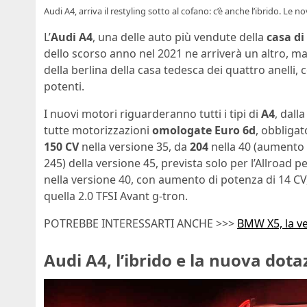
Audi A4, arriva il restyling sotto al cofano: c’è anche l’ibrido. Le no
L’
Audi A4
, una delle auto più vendute della
casa di
dello scorso anno nel 2021 ne arriverà un altro, ma
della berlina della casa tedesca dei quattro anelli,
potenti.
I nuovi motori riguarderanno tutti i tipi di
A4
, dall
tutte motorizzazioni
omologate Euro 6d
, obbligat
150 CV
nella versione 35, da
204
nella 40 (aumento 
245) della versione 45, prevista solo per l’Allroad p
nella versione 40, con aumento di potenza di 14 CV
quella 2.0 TFSI Avant g-tron.
POTREBBE INTERESSARTI ANCHE >>>
BMW X5, la ve
Audi A4, l’ibrido e la nuova dota