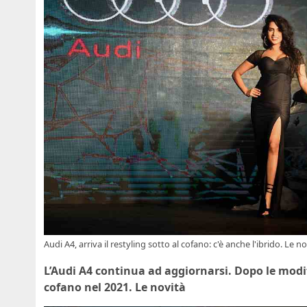
Audi A4, arriva il restyling sotto al cofano: c'è anche l'ibrido. Le n
L’Audi A4 continua ad aggiornarsi. Dopo le modifi
cofano nel 2021. Le novità