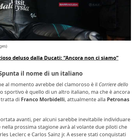
ges)
oso deluso dalla Ducati: “Ancora non ci siamo”
Spunta il nome di un italiano
 che al momento avrebbe del clamoroso è il
Corriere dello
o sportivo è quello di un altro italiano, ma che è ancora
 tratta di
Franco Morbidelli
, attualmente alla
Petronas
rtata avanti, per alcuni sarebbe inevitabile individuare
e nella prossima stagione avrà al volante due piloti che
s Leclerc e Carlos Sainz jr. A essere stati conquistati