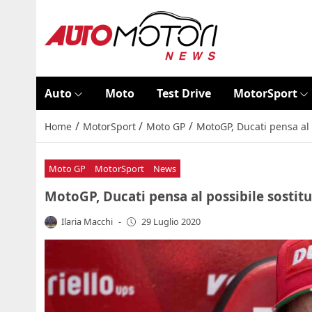
Auto
Moto
Test Drive
MotorSport
/
/
/
Home
MotorSport
Moto GP
MotoGP, Ducati pensa al p
Moto GP
MotorSport
News
MotoGP, Ducati pensa al possibile sostitu
Ilaria Macchi
-
29 Luglio 2020