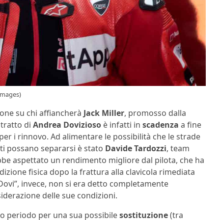
 Images)
one su chi affiancherà
Jack Miller
, promosso dalla
ntratto di
Andrea Dovizioso
è infatti in
scadenza
a fine
er i rinnovo. Ad alimentare le possibilità che le strade
ti possano separarsi è stato
Davide Tardozzi
, team
rebbe aspettato un rendimento migliore dal pilota, che ha
zione fisica dopo la frattura alla clavicola rimediata
“Dovi”, invece, non si era detto completamente
iderazione delle sue condizioni.
imo periodo per una sua possibile
sostituzione
(tra