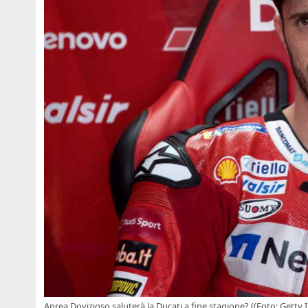
Anrea Dovizioso saluterà la Ducati a fine stagione? ((Foto: Getty