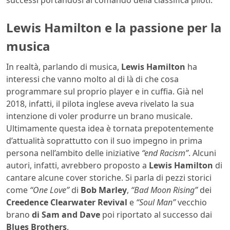
successi portandosi al comando della classifica piloti.
Lewis Hamilton e la passione per la
musica
In realtà, parlando di musica,
Lewis Hamilton
ha
interessi che vanno molto al di là di che cosa
programmare sul proprio player e in cuffia. Già nel
2018, infatti, il pilota inglese aveva rivelato la sua
intenzione di voler produrre un brano musicale.
Ultimamente questa idea è tornata prepotentemente
d’attualità soprattutto con il suo impegno in prima
persona nell’ambito delle iniziative
“end Racism”
. Alcuni
autori, infatti, avrebbero proposto a
Lewis Hamilton
di
cantare alcune cover storiche. Si parla di pezzi storici
come
“One Love”
di
Bob Marley
,
“Bad Moon Rising”
dei
Creedence Clearwater Revival
e
“Soul Man”
vecchio
brano
di Sam and Dave
poi riportato al successo dai
Blues Brothers
.