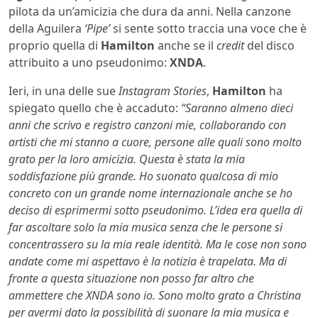
pilota da un’amicizia che dura da anni. Nella canzone
della Aguilera
‘Pipe’
si sente sotto traccia una voce che è
proprio quella di
Hamilton
anche se il
credit
del disco
attribuito a uno pseudonimo:
XNDA
.
Ieri, in una delle sue
Instagram Stories
,
Hamilton
ha
spiegato quello che è accaduto:
“Saranno almeno dieci
anni che scrivo e registro canzoni mie, collaborando con
artisti che mi stanno a cuore, persone alle quali sono molto
grato per la loro amicizia. Questa è stata la mia
soddisfazione più grande. Ho suonato qualcosa di mio
concreto con un grande nome internazionale anche se ho
deciso di esprimermi sotto pseudonimo. L’idea era quella di
far ascoltare solo la mia musica senza che le persone si
concentrassero su la mia reale identità. Ma le cose non sono
andate come mi aspettavo è la notizia è trapelata. Ma di
fronte a questa situazione non posso far altro che
ammettere che XNDA sono io. Sono molto grato a Christina
per avermi dato la possibilità di suonare la mia musica e