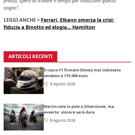
presto, spero di trovare il tempo per realizzare questo
sogno”.
LEGGI ANCHE >
Ferrari, Elkann smorza la crisi:
fiducia a Binotto ed elogia… Hamilton
ARTICOLI RECENTI
Il casco F1 firmato Disney mai indossato
venduto a 175.000 euro
8 Agosto 2026
Martin vola in pole a Silverstone, ma
avverte: vincere sarà dura
8 Agosto 2026