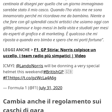
centinaia di disegni per quello che un giorno immaginavo
sarebbe stato il mio casco. Quando l’ho visto me ne sono
innamorato perché mi ricordava me da bambino. Niente a
che fare con gli splendidi caschi artistici che usiamo oggi con
glitter, glamour e logo messi in bella vista e studiati per mesi
da esperti di grafica e di marketing. È qualcosa che mi
riposta a quando ero bimbo e spero che mi porti fortuna”.
LEGGI ANCHE >
F1, GP Stiria: Norris colpisce un
uccello, i team radio più simpatici | Video
ICMYI:
@LandoNorris
will be donning a very special
helmet this weekend!
#BritishGP
🇬🇧
#F1
https://t.co/pzWcLa4A6g
— Formula 1 (@F1)
July 31, 2020
Cambia anche il regolamento sui
caschi di gara