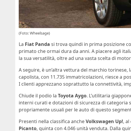
(Foto: Wheelsage)
La
Fiat Panda
si trova quindi in prima posizione 
primato che ormai dura da anni. A piacere agli ital
la sua versatilità, oltre ad una vasta scelta di motor
A seguire, è un’altra vettura del marchio torinese, 
capolista, con 11.735 immatricolazioni, riesce a pos
I clienti apprezzano soprattutto la connettività, im
Chiude il podio la
Toyota
Aygo
. L’utilitaria giappo
interni curati e dotazioni di sicurezza di categoria
propriamente usuali per le auto di questo segmen
Presenti nella classifica anche
Volkswagen Up!
, a
Picanto
, quinta con 4.046 unità venduta. Dalla qu