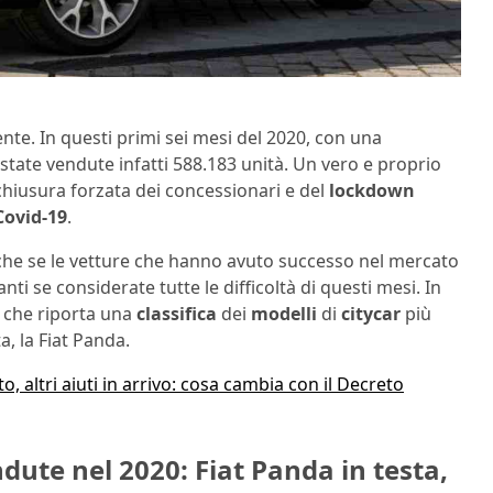
dente. In questi primi sei mesi del 2020, con una
 state vendute infatti 588.183 unità. Un vero e proprio
 chiusura forzata dei concessionari e del
lockdown
Covid-19
.
che se le vetture che hanno avuto successo nel mercato
i se considerate tutte le difficoltà di questi mesi. In
, che riporta una
classifica
dei
modelli
di
citycar
più
, la Fiat Panda.
to, altri aiuti in arrivo: cosa cambia con il Decreto
endute nel 2020: Fiat Panda in testa,