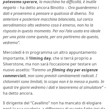
potevamo sperare,
la macchina ha difficoltà, è inutile
negarlo –
ha detto ancora Binotto -.
Ora guarderemo i
dati e proveremo a pensare a qualcosa di diverso. Tra
anteriore e posteriore macchina bilanciata, sul carico
aerodinamico alto vedremo cosa è emerso, non ho la
risposta in questo momento. Per noi l’ala usata era ideale
per una pista come questa, per ora partiremo da questo,
vedremo”.
Mercoledì è in programma un altro appuntamento
importante, il f
ilming day
, che si terrà proprio a
Silverstone, ma non sarà l’occasione per testare un
nuovo assetto:
“Faremo un
filming day per esigenze
commerciali
, non sono previsti cambiamenti radicali. I
chilometri sono limitati, lo scopo non è la messa a punto. In
questi tre giorni vedremo i dati e lavoreremo al simulatore”
–
ha detto ancora.
Il dirigente del “Cavallino” non ha mancato di elogiare
però la sua scuderia, a differenza di quanto fatto ieri da