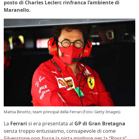
posto di Charles Leclerc rinfranca l’ambiente di
Maranello.
Mattia Binotto, team principal della Ferrari (Foto: Getty Images)
La
Ferrari
si era presentata al
GP di Gran Bretagna
senza troppo entusiasmo, consapevole di come
Silverstone non fosse la pista migliore per la “Rossa”,