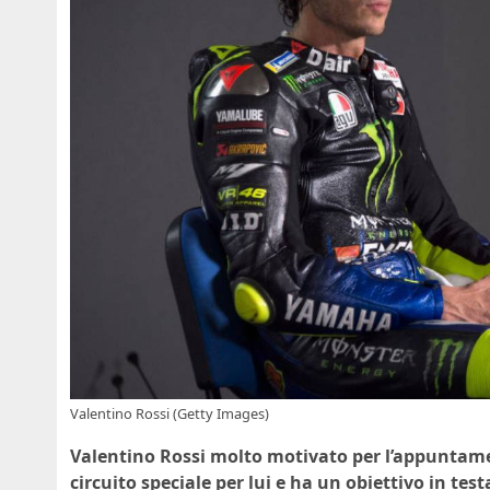
Valentino Rossi (Getty Images)
Valentino Rossi molto motivato per l’appuntam
circuito speciale per lui e ha un obiettivo in test