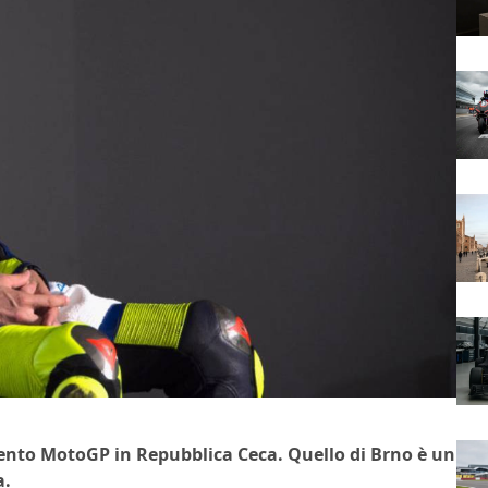
ento MotoGP in Repubblica Ceca. Quello di Brno è un
a.