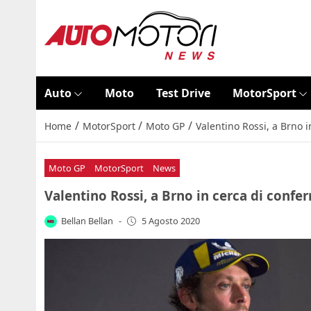
Auto
Moto
Test Drive
MotorSport
/
/
/
Home
MotorSport
Moto GP
Valentino Rossi, a Brno 
Moto GP
MotorSport
News
Valentino Rossi, a Brno in cerca di confe
Bellan Bellan
-
5 Agosto 2020