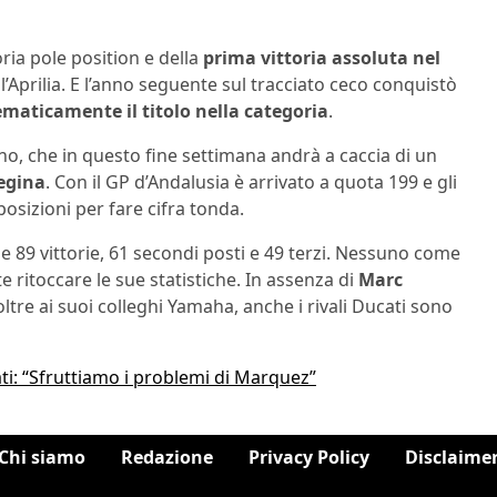
oria pole position e della
prima vittoria assoluta nel
n l’Aprilia. E l’anno seguente sul tracciato ceco conquistò
maticamente il titolo nella categoria
.
no, che in questo fine settimana andrà a caccia di un
regina
. Con il GP d’Andalusia è arrivato a quota 199 e gli
sizioni per fare cifra tonda.
e 89 vittorie, 61 secondi posti e 49 terzi. Nessuno come
 ritoccare le sue statistiche. In assenza di
Marc
 oltre ai suoi colleghi Yamaha, anche i rivali Ducati sono
ti: “Sfruttiamo i problemi di Marquez”
Chi siamo
Redazione
Privacy Policy
Disclaime