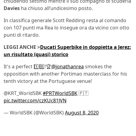
chiudendo settimo mentre il suo compagno di scuderia
Davies
ha chiuso all’undicesimo posto.
In classifica generale Scott Redding resta al comando
con 107 punti ma Rea lo insegue ora da vicino con otto
punti di ritardo.
LEGGI ANCHE >
Ducati Superbike in doppietta a Jerez:
un risultato (quasi) storico
It's a perfect 1️⃣0️⃣!🏆
@jonathanrea
smokes the
opposition with another Portimao masterclass for his
tenth victory at the Portuguese venue!
@KRT_WorldSBK
#PRTWorldSBK
🇵🇹
pic.twitter.com/czKUc81JVN
— WorldSBK (@WorldSBK)
August 8, 2020