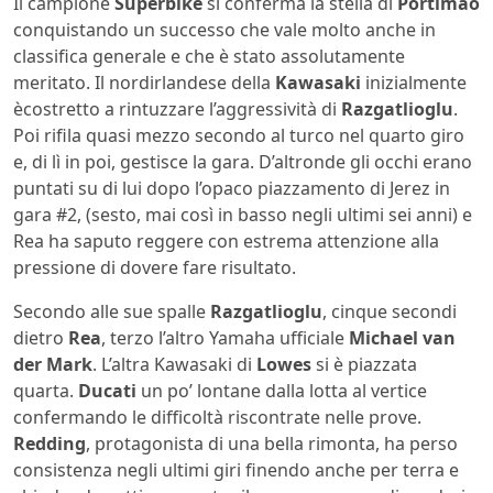
Il campione
Superbike
si conferma la stella di
Portimao
conquistando un successo che vale molto anche in
classifica generale e che è stato assolutamente
meritato. Il nordirlandese della
Kawasaki
inizialmente
ècostretto a rintuzzare l’aggressività di
Razgatlioglu
.
Poi rifila quasi mezzo secondo al turco nel quarto giro
e, di lì in poi, gestisce la gara. D’altronde gli occhi erano
puntati su di lui dopo l’opaco piazzamento di Jerez in
gara #2, (sesto, mai così in basso negli ultimi sei anni) e
Rea ha saputo reggere con estrema attenzione alla
pressione di dovere fare risultato.
Secondo alle sue spalle
Razgatlioglu
, cinque secondi
dietro
Rea
, terzo l’altro Yamaha ufficiale
Michael van
der Mark
. L’altra Kawasaki di
Lowes
si è piazzata
quarta.
Ducati
un po’ lontane dalla lotta al vertice
confermando le difficoltà riscontrate nelle prove.
Redding
, protagonista di una bella rimonta, ha perso
consistenza negli ultimi giri finendo anche per terra e