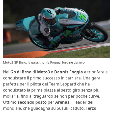
Moto3 GP Brno, la gara: trionfa Foggia, l’ordine d’arrivo
Nel
Gp di Brno
di
Moto3
è
Dennis Foggia
a trionfare e
conquistare il primo successo in carriera. Una gara
perfetta per il pilota del Team Leopard che ha
conquistato la prima piazza al sesto giro senza più
mollarla, fino al traguardo se non per poche curve.
Ottimo
secondo posto
per
Arenas
, il leader del
mondiale, che guadagna su Suzuki caduto.
Terzo