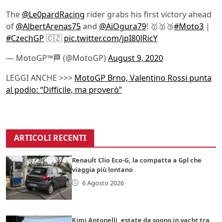
The
@Le0pardRacing
rider grabs his first victory ahead
of
@AlbertArenas75
and
@AiOgura79
! 🥇🥈🥉
#Moto3
|
#CzechGP
🇨🇿
pic.twitter.com/jpI80lRicY
— MotoGP™🏁 (@MotoGP)
August 9, 2020
LEGGI ANCHE >>>
MotoGP Brno, Valentino Rossi punta
al podio: “Difficile, ma proverò”
ARTICOLI RECENTI
Renault Clio Eco-G, la compatta a Gpl che
viaggia più lontano
6 Agosto 2026
Kimi Antonelli, estate da sogno in yacht tra