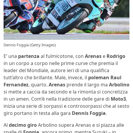
Dennis Foggia (Getty Images)
E’ una
partenza
al fulmicotone, con
Arenas
e
Rodrigo
in un corpo a corpo nelle prime curve che premia il
leader del Mondiale, autore ieri di una qualifica
tutt’altro che brillante. Male, invece, il
poleman Raul
Fernandez
, quarto.
Arenas
prende il largo ma
Arbolino
si mette a caccia da secondo e la rimonta si concretizza
in un amen. Com’è nella tradizione delle gare di
Moto3
,
inizia una serie di sorpassi e controsorpassi che al sesto
giro portano in testa alla gara
Dennis Foggia
.
Al
decimo giro
Arbolino supera Arenas e si piazza alle
spalle di
Foggia
, ancora primo, mentre Suzuki – in