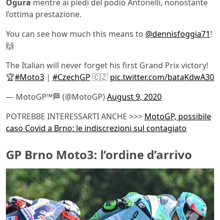
Ogura
mentre ai piedi del podio Antonelli, nonostante
l’ottima prestazione.
You can see how much this means to
@dennisfoggia71
!
🙌
The Italian will never forget his first Grand Prix victory!
🏆
#Moto3
|
#CzechGP
🇨🇿
pic.twitter.com/bataKdwA30
— MotoGP™🏁 (@MotoGP)
August 9, 2020
POTREBBE INTERESSARTI ANCHE >>>
MotoGP, possibile
caso Covid a Brno: le indiscrezioni sul contagiato
GP Brno Moto3: l’ordine d’arrivo