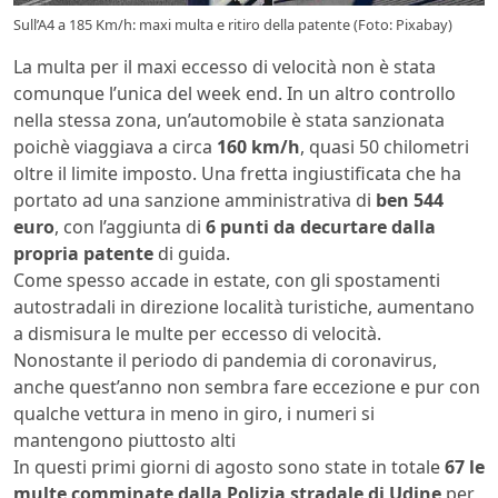
Sull’A4 a 185 Km/h: maxi multa e ritiro della patente (Foto: Pixabay)
La multa per il maxi eccesso di velocità non è stata
comunque l’unica del week end. In un altro controllo
nella stessa zona, un’automobile è stata sanzionata
poichè viaggiava a circa
160 km/h
, quasi 50 chilometri
oltre il limite imposto. Una fretta ingiustificata che ha
portato ad una sanzione amministrativa di
ben 544
euro
, con l’aggiunta di
6 punti da decurtare dalla
propria patente
di guida.
Come spesso accade in estate, con gli spostamenti
autostradali in direzione località turistiche, aumentano
a dismisura le multe per eccesso di velocità.
Nonostante il periodo di pandemia di coronavirus,
anche quest’anno non sembra fare eccezione e pur con
qualche vettura in meno in giro, i numeri si
mantengono piuttosto alti
In questi primi giorni di agosto sono state in totale
67 le
multe comminate dalla Polizia stradale di Udine
per