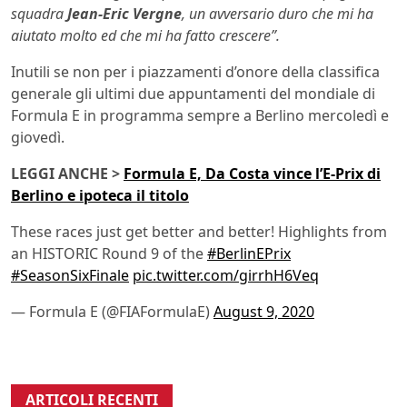
squadra
Jean-Eric Vergne
, un avversario duro che mi ha
aiutato molto ed che mi ha fatto crescere”.
Inutili se non per i piazzamenti d’onore della classifica
generale gli ultimi due appuntamenti del mondiale di
Formula E in programma sempre a Berlino mercoledì e
giovedì.
LEGGI ANCHE >
Formula E, Da Costa vince l’E-Prix di
Berlino e ipoteca il titolo
These races just get better and better! Highlights from
an HISTORIC Round 9 of the
#BerlinEPrix
#SeasonSixFinale
pic.twitter.com/girrhH6Veq
— Formula E (@FIAFormulaE)
August 9, 2020
ARTICOLI RECENTI