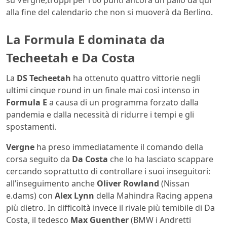
su Vergne,troppi per i 60 punti ancora un palio da qui
alla fine del calendario che non si muoverà da Berlino.
La Formula E dominata da
Techeetah e Da Costa
La
DS Techeetah
ha ottenuto quattro vittorie negli
ultimi cinque round in un finale mai così intenso in
Formula E
a causa di un programma forzato dalla
pandemia e dalla necessità di ridurre i tempi e gli
spostamenti.
Vergne
ha preso immediatamente il comando della
corsa seguito da
Da Costa
che lo ha lasciato scappare
cercando soprattutto di controllare i suoi inseguitori:
all’inseguimento anche
Oliver Rowland
(Nissan
e.dams) con
Alex Lynn
della Mahindra Racing appena
più dietro. In difficoltà invece il rivale più temibile di Da
Costa, il tedesco
Max Guenther
(BMW i Andretti