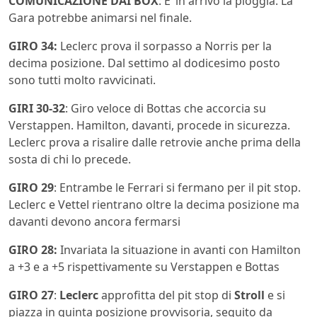
COMUNICAZIONE DAI BOX
: E’ in arrivo la pioggia. La
Gara potrebbe animarsi nel finale.
GIRO 34:
Leclerc prova il sorpasso a Norris per la
decima posizione. Dal settimo al dodicesimo posto
sono tutti molto ravvicinati.
GIRI 30-32
: Giro veloce di Bottas che accorcia su
Verstappen. Hamilton, davanti, procede in sicurezza.
Leclerc prova a risalire dalle retrovie anche prima della
sosta di chi lo precede.
GIRO 29
: Entrambe le Ferrari si fermano per il pit stop.
Leclerc e Vettel rientrano oltre la decima posizione ma
davanti devono ancora fermarsi
GIRO 28:
Invariata la situazione in avanti con Hamilton
a +3 e a +5 rispettivamente su Verstappen e Bottas
GIRO 27
:
Leclerc
approfitta del pit stop di
Stroll
e si
piazza in quinta posizione provvisoria, seguito da