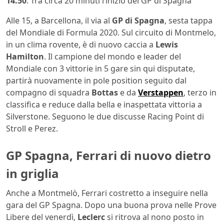
14.50
: Tra circa 20 minuti l’inizio del GP di Spagna
Alle 15, a Barcellona, il via al
GP di Spagna
, sesta tappa
del Mondiale di Formula 2020. Sul circuito di Montmelo,
in un clima rovente, è di nuovo caccia a
Lewis
Hamilton
. Il campione del mondo e leader del
Mondiale con 3 vittorie in 5 gare sin qui disputate,
partirà nuovamente in pole position seguito dal
compagno di squadra
Bottas
e da
Verstappen
, terzo in
classifica e reduce dalla bella e inaspettata vittoria a
Silverstone. Seguono le due discusse Racing Point di
Stroll e Perez.
GP Spagna, Ferrari di nuovo dietro
in griglia
Anche a Montmelò, Ferrari costretto a inseguire nella
gara del GP Spagna. Dopo una buona prova nelle Prove
Libere del venerdì,
Leclerc
si ritrova al nono posto in