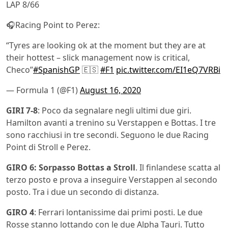
LAP 8/66
🎧Racing Point to Perez:
“Tyres are looking ok at the moment but they are at
their hottest – slick management now is critical,
Checo”
#SpanishGP
🇪🇸
#F1
pic.twitter.com/EI1eQ7VRBi
— Formula 1 (@F1)
August 16, 2020
GIRI 7-8
: Poco da segnalare negli ultimi due giri.
Hamilton avanti a trenino su Verstappen e Bottas. I tre
sono racchiusi in tre secondi. Seguono le due Racing
Point di Stroll e Perez.
GIRO 6: Sorpasso Bottas a Stroll
. Il finlandese scatta al
terzo posto e prova a inseguire Verstappen al secondo
posto. Tra i due un secondo di distanza.
GIRO 4
: Ferrari lontanissime dai primi posti. Le due
Rosse stanno lottando con le due Alpha Tauri. Tutto