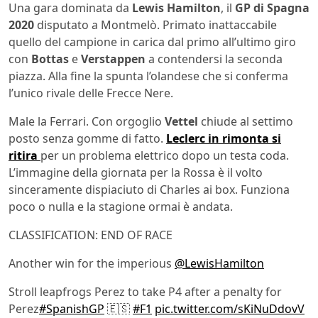
Una gara dominata da
Lewis Hamilton
, il
GP di Spagna
2020
disputato a Montmelò. Primato inattaccabile
quello del campione in carica dal primo all’ultimo giro
con
Bottas
e
Verstappen
a contendersi la seconda
piazza. Alla fine la spunta l’olandese che si conferma
l’unico rivale delle Frecce Nere.
Male la Ferrari. Con orgoglio
Vettel
chiude al settimo
posto senza gomme di fatto.
Leclerc in rimonta si
ritira
per un problema elettrico dopo un testa coda.
L’immagine della giornata per la Rossa è il volto
sinceramente dispiaciuto di Charles ai box. Funziona
poco o nulla e la stagione ormai è andata.
CLASSIFICATION: END OF RACE
Another win for the imperious
@LewisHamilton
Stroll leapfrogs Perez to take P4 after a penalty for
Perez
#SpanishGP
🇪🇸
#F1
pic.twitter.com/sKiNuDdovV