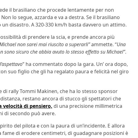
Vede il brasiliano che procede lentamente per non
. Non lo segue, azzarda e va a destra. Se il brasiliano
o un disastro. A 320-330 km/h basta davvero un attimo.
ossibilità di prendere la scia, e prende ancora più
 Michael non sarei mai riuscito a superarli”
ammette. “
Una
 sono sicuro che abbia avuto lo stesso effetto su Michael”
.
l’aspettavo
” ha commentato dopo la gara. Un’ ora dopo,
on suo figlio che gli ha regalato paura e felicità nel giro
se di rally Tommi Makinen, che ha lo stesso sponsor
 distanza, restano ancora di stucco gli spettatori che
a velocità di pensiero,
di una precisione millimetrica
imi di secondo può avere.
ito del pilota e con la paura di un’incidente. E allora
la fame di erodere centimetri, di guadagnare posizioni è