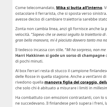
Come telecomandato,
Mika si butta all’interno
. 
ostacolare il ferrarista, che si sposta verso sinistra
avesse deciso di cambiare traiettoria sarebbe stat
Zonta non cambia linea, anzi gli fornisce anche la p
velocità. “
Sapevo che se avessi seguito la traiettoria di
gran bella manovra, mi è piaciuta davvero tanto ma non
Il tedesco incassa con stile. “
Mi ha sorpreso, non me 
Harri Hakkinen si gode un sorso di champagne
c
di pochi minuti.
Al box Ferrari resta di stucco il campione finlande
delle Rosse in quella stagione. Anche a vent’anni di
rivedono quella
manovra figlia del coraggio, dell
che solo chi è abituato a misurare i limiti in milles
Ha combattuto con emozioni contrastanti, con lo spir
ne succedevano. Il finlandese però supera i freni, 