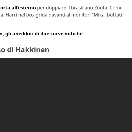
orta all’esterno
per doppiare il brasiliano Zonta. Come
ra, Harri nel box grida davanti al monitor: “Mika, buttati
n, gli aneddoti di due curve mitiche
so di Hakkinen