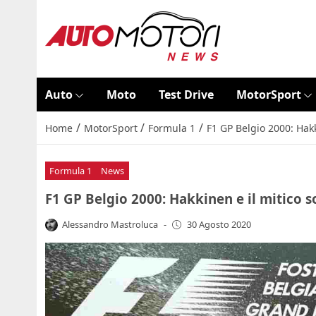
Auto
Moto
Test Drive
MotorSport
/
/
/
Home
MotorSport
Formula 1
F1 GP Belgio 2000: Hak
Formula 1
News
F1 GP Belgio 2000: Hakkinen e il mitico 
Alessandro Mastroluca
-
30 Agosto 2020