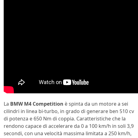
La
BMW M4 Competition
è spinta da un motore a sei
cilindri in linea bi-turbo, in grado di generare ben 510 cv
di potenza e 650 Nm di coppia. Caratteristiche che la
rendono capace di accelerare da 0 a 100 km/h in soli 3,9
secondi, con una velocità massima limitata a 250 km/h,