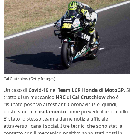
Cal Crutchlow (Getty Images)
Un caso di
Covid-19
nel
Team LCR Honda di MotoGP
. Si
tratta di un meccanico
HRC
di
Cal Crutchlow
che è
risultato positivo al test anti Coronavirus e, quindi,
posto subito in
isolamento
come prevede il protocollo.
E’ stato lo stesso team a darne notizia ufficiale
attraverso i canali social. I tre tecnici che sono stati a
contatto con il meccanico positivo sono stati posti in