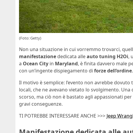
(Foto: Getty)
Non una situazione in cui vorremmo trovarci, quella
manifestazione
dedicata alle
auto
tuning
H2Oi
, 
a
Ocean
City
in
Maryland
, è finita davvero male pe
con un’ingente dispiegamento di
forze dell’ordine
.
Il motivo è semplice: l’evento non avrebbe dovuto tene
locali, che ne avevano vietato lo svolgimento. Una 
scorso, ma ciò non è bastato agli appassionati per
gravi conseguenze.
TI POTREBBE INTERESSARE ANCHE >>>
Jeep Wrangle
Manifestazione dedicata alle aut