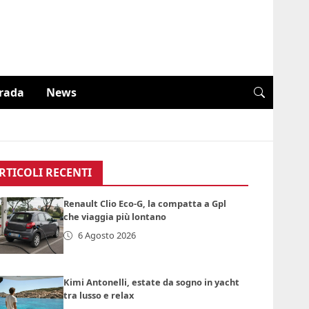
trada
News
RTICOLI RECENTI
Renault Clio Eco-G, la compatta a Gpl
che viaggia più lontano
6 Agosto 2026
Kimi Antonelli, estate da sogno in yacht
tra lusso e relax