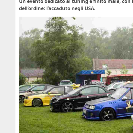
Un evento dedicato al tuning è finito male, con m
dell’ordine: l’accaduto negli USA.