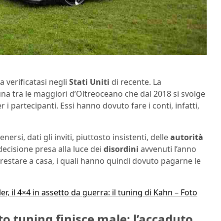
 verificatasi negli
Stati
Uniti
di recente. La
una tra le maggiori d’Oltreoceano che dal 2018 si svolge
r i partecipanti. Essi hanno dovuto fare i conti, infatti,
rsi, dati gli inviti, piuttosto insistenti, delle
autorità
decisione presa alla luce dei
disordini
avvenuti l’anno
 restare a casa, i quali hanno quindi dovuto pagarne le
r, il 4×4 in assetto da guerra: il tuning di Kahn – Foto
o tuning finisce male: l’accaduto