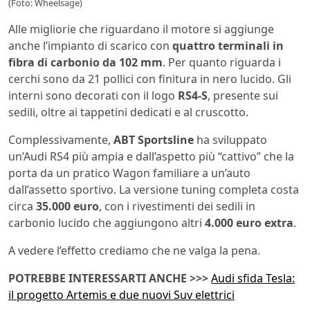
(Foto: Wheelsage)
Alle migliorie che riguardano il motore si aggiunge
anche l’impianto di scarico con
quattro terminali in
fibra di carbonio da 102 mm
. Per quanto riguarda i
cerchi sono da 21 pollici con finitura in nero lucido. Gli
interni sono decorati con il logo
RS4-S
, presente sui
sedili, oltre ai tappetini dedicati e al cruscotto.
Complessivamente,
ABT Sportsline
ha sviluppato
un’Audi RS4 più ampia e dall’aspetto più “cattivo” che la
porta da un pratico Wagon familiare a un’auto
dall’assetto sportivo. La versione tuning completa costa
circa
35.000 euro
, con i rivestimenti dei sedili in
carbonio lucido che aggiungono altri
4.000 euro extra
.
A vedere l’effetto crediamo che ne valga la pena.
POTREBBE INTERESSARTI ANCHE >>>
Audi sfida Tesla:
il progetto Artemis e due nuovi Suv elettrici