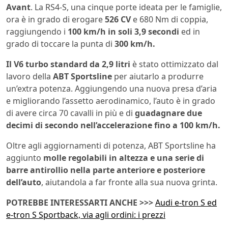
Avant
. La RS4-S, una cinque porte ideata per le famiglie,
ora è in grado di erogare
526 CV
e 680 Nm di coppia,
raggiungendo i
100 km/h in soli 3,9 secondi
ed in
grado di toccare la punta di
300 km/h.
Il V6 turbo standard da 2,9 litri
è stato ottimizzato dal
lavoro della
ABT Sportsline
per aiutarlo a produrre
un’extra potenza. Aggiungendo una nuova presa d’aria
e migliorando l’assetto aerodinamico, l’auto è in grado
di avere circa 70 cavalli in più e di
guadagnare due
decimi di secondo nell’accelerazione fino a 100 km/h.
Oltre agli aggiornamenti di potenza, ABT Sportsline ha
aggiunto
molle regolabili in altezza e una serie di
barre antirollio nella parte anteriore e posteriore
dell’auto
, aiutandola a far fronte alla sua nuova grinta.
POTREBBE INTERESSARTI ANCHE >>>
Audi e-tron S ed
e-tron S Sportback, via agli ordini: i prezzi