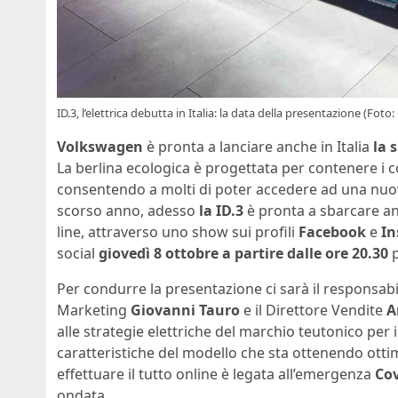
ID.3, l’elettrica debutta in Italia: la data della presentazione (Foto:
Volkswagen
è pronta a lanciare anche in Italia
la 
La berlina ecologica è progettata per contenere i c
consentendo a molti di poter accedere ad una nuova 
scorso anno, adesso
la ID.3
è pronta a sbarcare anc
line, attraverso uno show sui profili
Facebook
e
In
social
giovedì 8 ottobre a partire dalle ore 20.30
p
Per condurre la presentazione ci sarà il responsab
Marketing
Giovanni Tauro
e il Direttore Vendite
A
alle strategie elettriche del marchio teutonico per i
caratteristiche del modello che sta ottenendo ottimi
effettuare il tutto online è legata all’emergenza
Co
ondata.