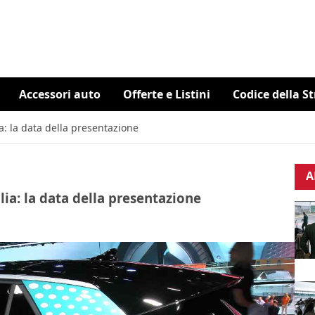
Accessori auto
Offerte e Listini
Codice della S
ia: la data della presentazione
A
alia: la data della presentazione