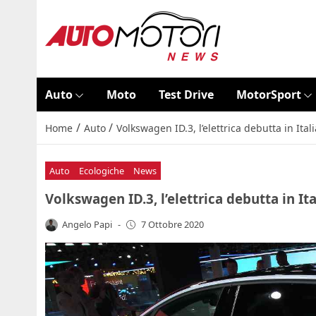
Auto
Moto
Test Drive
MotorSport
/
/
Home
Auto
Volkswagen ID.3, l’elettrica debutta in Ital
Auto
Ecologiche
News
Volkswagen ID.3, l’elettrica debutta in It
Angelo Papi
-
7 Ottobre 2020