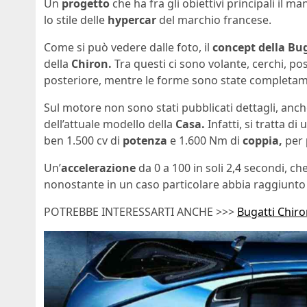
Un
progetto
che ha fra gli obiettivi principali il 
lo stile delle
hypercar
del marchio francese.
Come si può vedere dalle foto, il
concept della Bug
della
Chiron.
Tra questi ci sono volante, cerchi, po
posteriore, mentre le forme sono state completame
Sul motore non sono stati pubblicati dettagli, anch
dell’attuale modello della
Casa.
Infatti, si tratta d
ben 1.500 cv di
potenza
e 1.600 Nm di
coppia,
per
Un’
accelerazione
da 0 a 100 in soli 2,4 secondi, ch
nonostante in un caso particolare abbia raggiunto 
POTREBBE INTERESSARTI ANCHE >>>
Bugatti Chiro