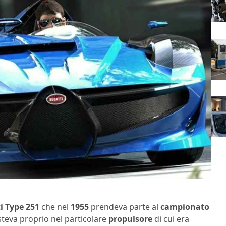
i Type 251
che nel
1955
prendeva parte al
campionato
isteva proprio nel particolare
propulsore
di cui era