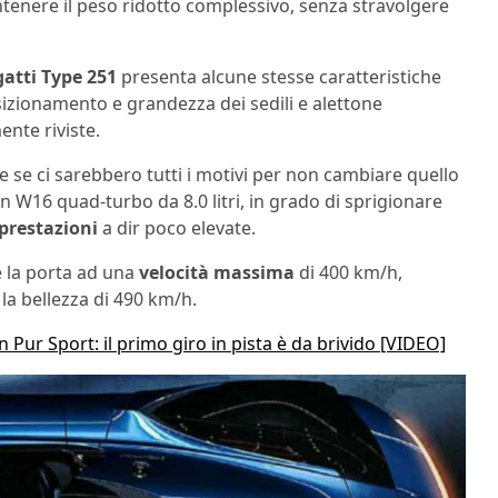
mantenere il peso ridotto complessivo, senza stravolgere
atti Type 251
presenta alcune stesse caratteristiche
sizionamento e grandezza dei sedili e alettone
nte riviste.
e se ci sarebbero tutti i motivi per non cambiare quello
i un W16 quad-turbo da 8.0 litri, in grado di sprigionare
prestazioni
a dir poco elevate.
e la porta ad una
velocità massima
di 400 km/h,
la bellezza di 490 km/h.
n Pur Sport: il primo giro in pista è da brivido [VIDEO]