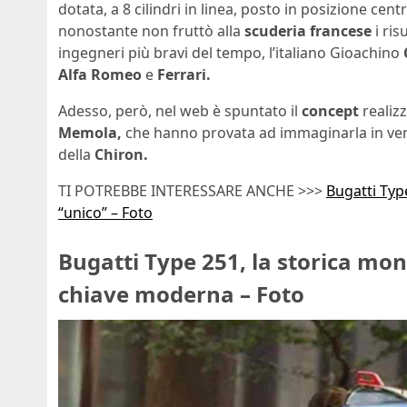
dotata, a 8 cilindri in linea, posto in posizione cen
nonostante non fruttò alla
scuderia francese
i ris
ingegneri più bravi del tempo, l’italiano Gioachino
Alfa Romeo
e
Ferrari.
Adesso, però, nel web è spuntato il
concept
realiz
Memola,
che hanno provata ad immaginarla in ve
della
Chiron.
TI POTREBBE INTERESSARE ANCHE >>>
Bugatti Typ
“unico” – Foto
Bugatti Type 251, la storica mo
chiave moderna – Foto