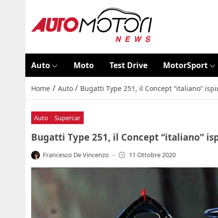
Auto
Moto
Test Drive
MotorSport
/
/
Home
Auto
Bugatti Type 251, il Concept “italiano” ispi
Auto
Supercar
Bugatti Type 251, il Concept “italiano” is
Francesco De Vincenzo
-
11 Ottobre 2020