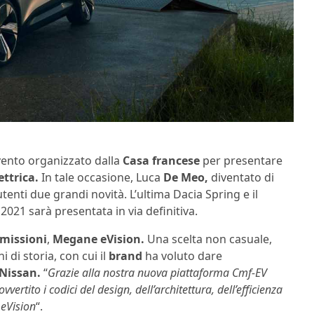
vento organizzato dalla
Casa francese
per presentare
ettrica.
In tale occasione, Luca
De
Meo,
diventato di
utenti due grandi novità. L’ultima Dacia Spring e il
 2021 sarà presentata in via definitiva.
emissioni
,
Megane eVision.
Una scelta non casuale,
 di storia, con cui il
brand
ha voluto dare
Nissan.
“
Grazie alla nostra nuova piattaforma Cmf-EV
ertito i codici del design, dell’architettura, dell’efficienza
 eVision
“.