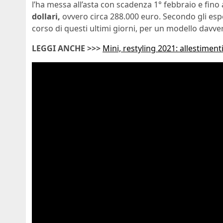
l’ha messa all’asta con scadenza 1° febbraio e fino
dollari,
ovvero circa 288.000 euro. Secondo gli espe
corso di questi ultimi giorni, per un modello davve
LEGGI ANCHE >>>
Mini, restyling 2021: allestime