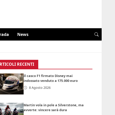
trada
News
RTICOLI RECENTI
Il casco F1 firmato Disney mai
indossato venduto a 175.000 euro
8 Agosto 2026
Martin vola in pole a Silverstone, ma
avverte: vincere sarà dura