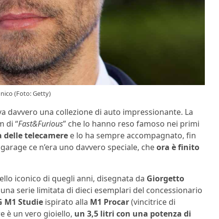
nico (Foto: Getty)
a davvero una collezione di auto impressionante. La
m di “
Fast&Furious
” che lo hanno reso famoso nei primi
à delle telecamere
e lo ha sempre accompagnato, fin
 garage ce n’era uno davvero speciale, che
ora è finito
lo iconico di quegli anni, disegnata da
Giorgetto
na serie limitata di dieci esemplari del concessionario
 M1 Studie
ispirato alla
M1 Procar
(vincitrice di
e è un vero gioiello,
un 3,5 litri con una potenza di