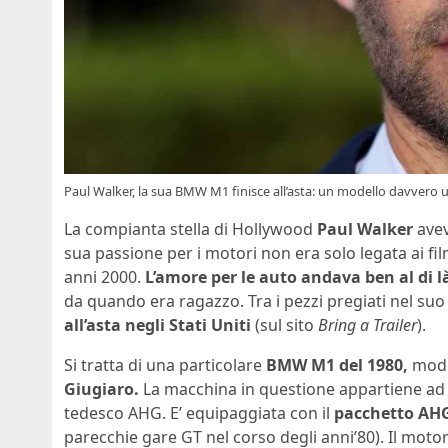
Paul Walker, la sua BMW M1 finisce all’asta: un modello davvero u
La compianta stella di Hollywood
Paul Walker
avev
sua passione per i motori non era solo legata ai fil
anni 2000.
L’amore per le auto andava ben al di l
da quando era ragazzo. Tra i pezzi pregiati nel suo
all’asta negli Stati Uniti
(sul sito
Bring a Trailer
).
Si tratta di una particolare
BMW M1 del 1980,
model
Giugiaro.
La macchina in questione appartiene ad u
tedesco AHG. E’ equipaggiata con il
pacchetto AHG
parecchie gare GT nel corso degli anni’80). Il motor