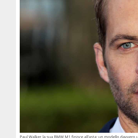
Paul Walker, la sua BMW M1 finisce all'asta: un modello davvero u