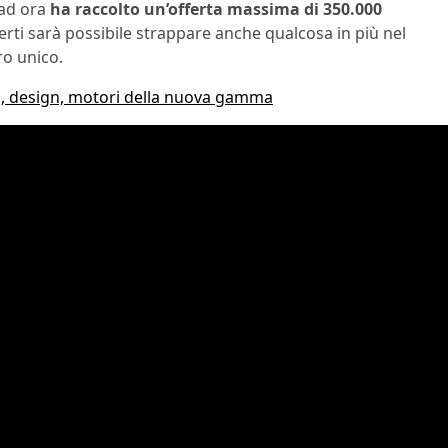
 ad ora
ha raccolto un’offerta massima di 350.000
rti sarà possibile strappare anche qualcosa in più nel
ro unico.
nti, design, motori della nuova gamma