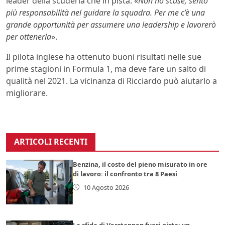
leader della scuderia che in pista: «
Non ho scuse, sento
più responsabilità nel guidare la squadra. Per me c’è una
grande opportunità per assumere una leadership e lavorerò
per ottenerla
».
Il pilota inglese ha ottenuto buoni risultati nelle sue
prime stagioni in Formula 1, ma deve fare un salto di
qualità nel 2021. La vicinanza di Ricciardo può aiutarlo a
migliorare.
ARTICOLI RECENTI
Benzina, il costo del pieno misurato in ore
di lavoro: il confronto tra 8 Paesi
10 Agosto 2026
La sfida di Verstappen fuori pista: un