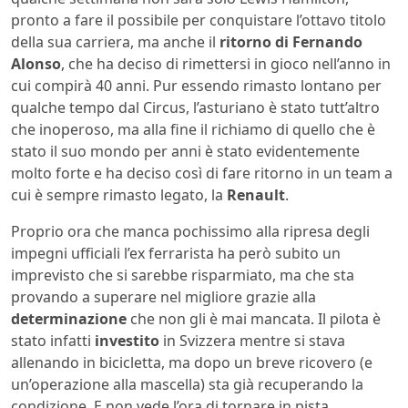
pronto a fare il possibile per conquistare l’ottavo titolo
della sua carriera, ma anche il
ritorno di Fernando
Alonso
, che ha deciso di rimettersi in gioco nell’anno in
cui compirà 40 anni. Pur essendo rimasto lontano per
qualche tempo dal Circus, l’asturiano è stato tutt’altro
che inoperoso, ma alla fine il richiamo di quello che è
stato il suo mondo per anni è stato evidentemente
molto forte e ha deciso così di fare ritorno in un team a
cui è sempre rimasto legato, la
Renault
.
Proprio ora che manca pochissimo alla ripresa degli
impegni ufficiali l’ex ferrarista ha però subito un
imprevisto che si sarebbe risparmiato, ma che sta
provando a superare nel migliore grazie alla
determinazione
che non gli è mai mancata. Il pilota è
stato infatti
investito
in Svizzera mentre si stava
allenando in bicicletta, ma dopo un breve ricovero (e
un’operazione alla mascella) sta già recuperando la
condizione. E non vede l’ora di tornare in pista.