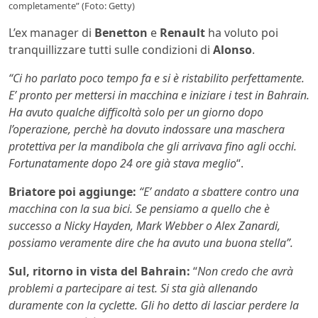
completamente” (Foto: Getty)
L’ex manager di
Benetton
e
Renault
ha voluto poi
tranquillizzare tutti sulle condizioni di
Alonso
.
“Ci ho parlato poco tempo fa e si è ristabilito perfettamente.
E’ pronto per mettersi in macchina e iniziare i test in Bahrain.
Ha avuto qualche difficoltà solo per un giorno dopo
l’operazione, perchè ha dovuto indossare una maschera
protettiva per la mandibola che gli arrivava fino agli occhi.
Fortunatamente dopo 24 ore già stava meglio
“.
Briatore poi aggiunge:
“E’ andato a sbattere contro una
macchina con la sua bici. Se pensiamo a quello che è
successo a Nicky Hayden, Mark Webber o Alex Zanardi,
possiamo veramente dire che ha avuto una buona stella”.
Sul, ritorno in vista del Bahrain:
“
Non credo che avrà
problemi a partecipare ai test. Si sta già allenando
duramente con la cyclette. Gli ho detto di lasciar perdere la