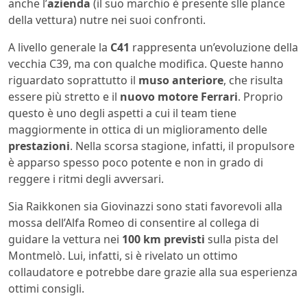
anche l’
azienda
(il suo marchio è presente slle plance
della vettura) nutre nei suoi confronti.
A livello generale la
C41
rappresenta un’evoluzione della
vecchia C39, ma con qualche modifica. Queste hanno
riguardato soprattutto il
muso anteriore
, che risulta
essere più stretto e il
nuovo motore Ferrari
. Proprio
questo è uno degli aspetti a cui il team tiene
maggiormente in ottica di un miglioramento delle
prestazioni
. Nella scorsa stagione, infatti, il propulsore
è apparso spesso poco potente e non in grado di
reggere i ritmi degli avversari.
Sia Raikkonen sia Giovinazzi sono stati favorevoli alla
mossa dell’Alfa Romeo di consentire al collega di
guidare la vettura nei
100 km previsti
sulla pista del
Montmelò. Lui, infatti, si è rivelato un ottimo
collaudatore e potrebbe dare grazie alla sua esperienza
ottimi consigli.